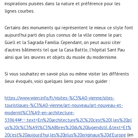
inspirations puisées dans la nature et préférence pour les
lignes courbes.
Certains des monuments qui représentent le mieux ce style font
aujourd’hui parti des plus connus de la ville comme le parc
Güell et la Sagrada Familia. Cependant, on peut aussi citer
d’autres bâtiments tel que la Casa Battlo, l’hôpital Sant Pau
ainsi que les œuvres et objets du musée du modernisme.
Si vous souhaitez en savoir plus ou même visiter les différents
lieux évoqués, voici quelques liens pour vous guider :
https://www.wien.info/fr/visites-%C3%A0-vienne/sites-
touristiques-%C3%A0-vienne/art-nouveau/art-nouveau-et-
modernit%C3%A9-en-architecture-
339644#:~:text=En%20architecture%2C%20c’est%20l,les%20pl
us%20c%C3%A9l%C3%A8bres%20du%20Jugendstil.&text=Et%
20c’est%20aujourd’hui,les%20plus%20originaux%20d’Europe
(en