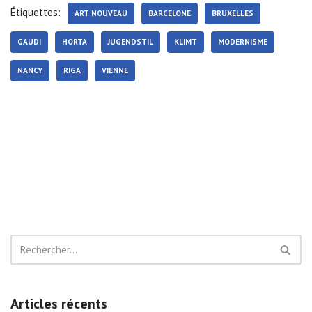
Étiquettes:
ART NOUVEAU
BARCELONE
BRUXELLES
GAUDI
HORTA
JUGENDSTIL
KLIMT
MODERNISME
NANCY
RIGA
VIENNE
Articles récents