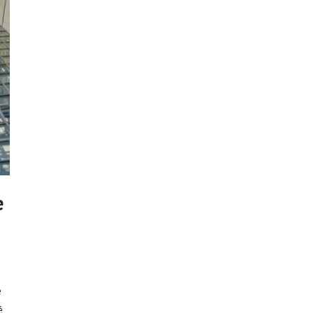
e
e
é