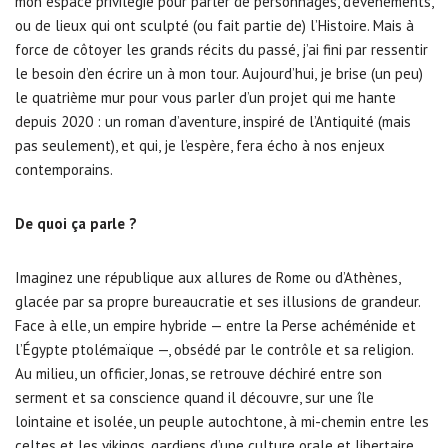
mon espace privilégié pour parler de personnages, d’événements,
ou de lieux qui ont sculpté (ou fait partie de) l’Histoire. Mais à
force de côtoyer les grands récits du passé, j’ai fini par ressentir
le besoin d’en écrire un à mon tour. Aujourd’hui, je brise (un peu)
le quatrième mur pour vous parler d’un projet qui me hante
depuis 2020 : un roman d’aventure, inspiré de l’Antiquité (mais
pas seulement), et qui, je l’espère, fera écho à nos enjeux
contemporains.
De quoi ça parle ?
Imaginez une république aux allures de Rome ou d’Athènes,
glacée par sa propre bureaucratie et ses illusions de grandeur.
Face à elle, un empire hybride — entre la Perse achéménide et
l’Égypte ptolémaïque —, obsédé par le contrôle et sa religion.
Au milieu, un officier, Jonas, se retrouve déchiré entre son
serment et sa conscience quand il découvre, sur une île
lointaine et isolée, un peuple autochtone, à mi-chemin entre les
celtes et les vikings, gardiens d’une culture orale et libertaire.