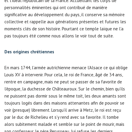
et l’idéal républicain de la France. Accueillant les corps de
personnalités éminentes qui ont contribué de manière
significative au développement du pays, il conserve sa mémoire
collective et rappelle aux générations présentes et futures les
moments clés de son histoire. Pourtant ce temple laïque ne l’a
pas toujours été comme nous allons le voir tout de suite.
Des origines chrétiennes
En mars 1744, l’armée autrichienne menace l’Alsace ce qui oblige
Louis XV à intervenir. Pour cela, le roi de France, âgé de 34 ans,
rentre en campagne, mais ne peut se passer de sa favorite de
l’époque, la duchesse de Châteauroux. Sur le chemin, bien qu’ils
ne puissent pas dormir sous le même toit, les deux amants sont
toujours logés dans des maisons attenantes afin de pouvoir se
voir (presque) librement. Lorsqu’il arrive à Metz, le roi est reçu
par le duc de Richelieu et s’y rend avec sa favorite. Il tombe
alors subitement malade et semble sur le point de mourir, mais
son confesseur, le père Perusseau, lui refuse les derniers