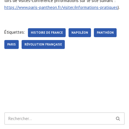
lors de visites-conférence (informations sur le site suivant :
https://www.paris-pantheon.fr/visiter/informations-pratiques
).
Étiquettes:
HISTOIRE DE FRANCE
NAPOLÉON
PANTHÉON
PARIS
RÉVOLUTION FRANÇAISE