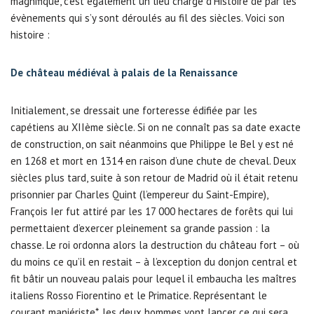
magnifique, c’est également un lieu chargé d’Histoire de par les
évènements qui s’y sont déroulés au fil des siècles. Voici son
histoire :
De château médiéval à palais de la Renaissance
Initialement, se dressait une forteresse édifiée par les
capétiens au XIIème siècle. Si on ne connaît pas sa date exacte
de construction, on sait néanmoins que Philippe le Bel y est né
en 1268 et mort en 1314 en raison d’une chute de cheval. Deux
siècles plus tard, suite à son retour de Madrid où il était retenu
prisonnier par Charles Quint (l’empereur du Saint-Empire),
François Ier fut attiré par les 17 000 hectares de forêts qui lui
permettaient d’exercer pleinement sa grande passion : la
chasse. Le roi ordonna alors la destruction du château fort – où
du moins ce qu’il en restait – à l’exception du donjon central et
fit bâtir un nouveau palais pour lequel il embaucha les maîtres
italiens Rosso Fiorentino et le Primatice. Représentant le
courant maniériste*, les deux hommes vont lancer ce qui sera