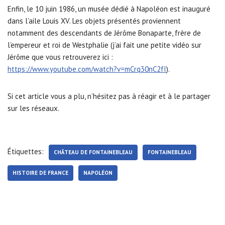
Enfin, le 10 juin 1986, un musée dédié à Napoléon est inauguré
dans l’aile Louis XV. Les objets présentés proviennent
notamment des descendants de Jérôme Bonaparte, frère de
l’empereur et roi de Westphalie (j’ai fait une petite vidéo sur
Jérôme que vous retrouverez ici :
https://www.youtube.com/watch?v=mCrq30nC2fI
).
Si cet article vous a plu, n’hésitez pas à réagir et à le partager
sur les réseaux.
Étiquettes:
CHÂTEAU DE FONTAINEBLEAU
FONTAINEBLEAU
HISTOIRE DE FRANCE
NAPOLÉON