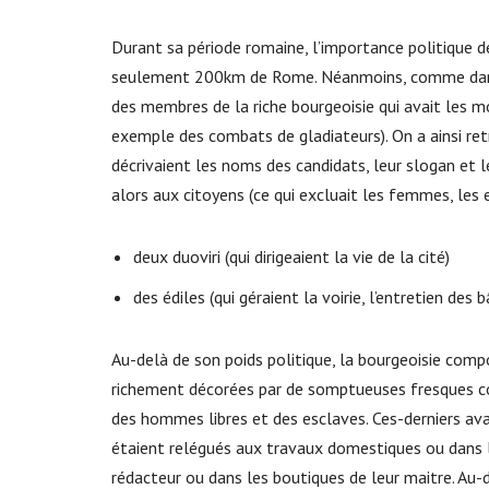
Durant sa période romaine, l’importance politique de
seulement 200km de Rome. Néanmoins, comme dans le
des membres de la riche bourgeoisie qui avait les m
exemple des combats de gladiateurs). On a ainsi re
décrivaient les noms des candidats, leur slogan et 
alors aux citoyens (ce qui excluait les femmes, les e
deux duoviri (qui dirigeaient la vie de la cité)
des édiles (qui géraient la voirie, l’entretien des 
Au-delà de son poids politique, la bourgeoisie compo
richement décorées par de somptueuses fresques co
des hommes libres et des esclaves. Ces-derniers avaien
étaient relégués aux travaux domestiques ou dans l
rédacteur ou dans les boutiques de leur maitre. Au-d