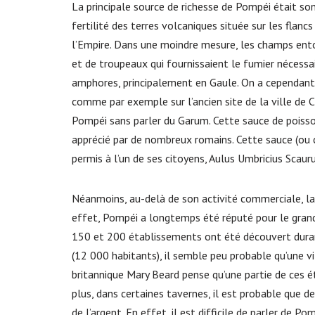
La principale source de richesse de Pompéi était son 
fertilité des terres volcaniques située sur les flanc
l’Empire. Dans une moindre mesure, les champs entou
et de troupeaux qui fournissaient le fumier nécessai
amphores, principalement en Gaule. On a cependan
comme par exemple sur l’ancien site de la ville de C
Pompéi sans parler du Garum. Cette sauce de poisso
apprécié par de nombreux romains. Cette sauce (ou c
permis à l’un de ses citoyens, Aulus Umbricius Scauru
Néanmoins, au-delà de son activité commerciale, la p
effet, Pompéi a longtemps été réputé pour le grand 
150 et 200 établissements ont été découvert durant
(12 000 habitants), il semble peu probable qu’une vi
britannique Mary Beard pense qu’une partie de ces ét
plus, dans certaines tavernes, il est probable que 
de l’argent. En effet, il est difficile de parler de P