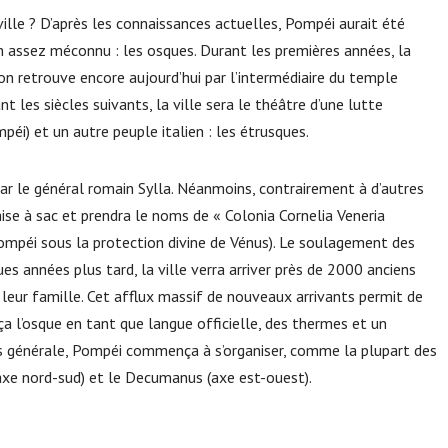
ille ? D’après les connaissances actuelles, Pompéi aurait été
ien assez méconnu : les osques. Durant les premières années, la
’on retrouve encore aujourd’hui par l’intermédiaire du temple
t les siècles suivants, la ville sera le théâtre d’une lutte
péi) et un autre peuple italien : les étrusques.
 par le général romain Sylla. Néanmoins, contrairement à d’autres
mise à sac et prendra le noms de « Colonia Cornelia Veneria
Pompéi sous la protection divine de Vénus). Le soulagement des
es années plus tard, la ville verra arriver près de 2000 anciens
c leur famille. Cet afflux massif de nouveaux arrivants permit de
laça l’osque en tant que langue officielle, des thermes et un
us générale, Pompéi commença à s’organiser, comme la plupart des
axe nord-sud) et le Decumanus (axe est-ouest).