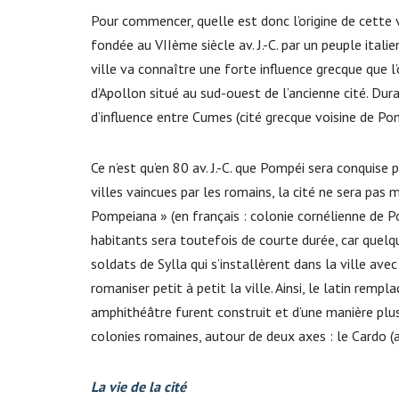
Pour commencer, quelle est donc l’origine de cette v
fondée au VIIème siècle av. J.-C. par un peuple ital
ville va connaître une forte influence grecque que l
d’Apollon situé au sud-ouest de l’ancienne cité. Duran
d’influence entre Cumes (cité grecque voisine de Pom
Ce n’est qu’en 80 av. J.-C. que Pompéi sera conquise
villes vaincues par les romains, la cité ne sera pas 
Pompeiana » (en français : colonie cornélienne de 
habitants sera toutefois de courte durée, car quelqu
soldats de Sylla qui s’installèrent dans la ville ave
romaniser petit à petit la ville. Ainsi, le latin remp
amphithéâtre furent construit et d’une manière pl
colonies romaines, autour de deux axes : le Cardo (
La vie de la cité