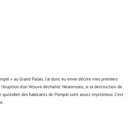
ompéi » au Grand Palais. J’ai donc eu envie d’écrire mes premiers
e l’éruption d’un Vésuve déchaîné. Néanmoins, si la destruction de
 le quotidien des habitants de Pompéi sont assez mystérieux. C’est
e.