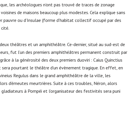
que, les archéologues n’ont pas trouvé de traces de zonage
nt voisines de maisons beaucoup plus modestes. Cela explique sans
er pauvre ou d’Insulae (forme d’habitat collectif occupé par des
cité.
 deux théâtres et un amphithéâtre. Ce-dernier, situé au sud-est de
ateurs, fut l’un des premiers amphithéâtres permanent construit par
. grâce à la générosité des deux premiers duoviri : Caius Quinctius
t sera pourtant le théâtre d’un évènement tragique. En effet, en
ineius Regulus dans le grand amphithéâtre de la ville, les
ors d’émeutes meurtrières. Suite à ces troubles, Néron, alors
 gladiateurs à Pompéi et l’organisateur des festivités sera puni