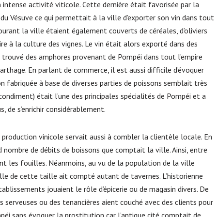
intense activité viticole. Cette dernière était favorisée par la
s du Vésuve ce qui permettait à la ville d’exporter son vin dans tout
rant la ville étaient également couverts de céréales, d’oliviers
re à la culture des vignes. Le vin était alors exporté dans des
t trouvé des amphores provenant de Pompéi dans tout l’empire
arthage. En parlant de commerce, il est aussi difficile d’évoquer
n fabriquée à base de diverses parties de poissons semblait très
ondiment) était l’une des principales spécialités de Pompéi et a
s, de s’enrichir considérablement.
roduction vinicole servait aussi à combler la clientèle locale. En
nombre de débits de boissons que comptait la ville. Ainsi, entre
 les fouilles. Néanmoins, au vu de la population de la ville
lle de cette taille ait compté autant de tavernes. L’historienne
ablissements jouaient le rôle d’épicerie ou de magasin divers. De
des serveuses ou des tenancières aient couché avec des clients pour
ompéi sans évoquer la prostitution car l’antique cité comptait de