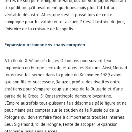
terres de son père, Philippe le Hardi, duc de Bourgogne. Pourtant,
l’expédition qu’il avait mené quelques mois plus tôt fut un
véritable désastre. Alors, que s’est-il passé lors de cette
campagne pour lui valoir un tel accueil ? C’est l’histoire du jour,
l’histoire de la croisade de Nicopolis.
Expansion ottomane vs chaos européen
A la fin du XIVème siècle, les Ottomans poursuivent leur
expansion en Europe centrale et dans les Balkans. Ainsi, Mourad
Ier écrase les serbes dans la plaine du Kosovo en 1389 avant
que son fils et successeur, Bajazet, profite des rivalités entre
chrétiens pour s’emparer coup sur coup de la Bulgarie et d’une
partie de la Grèce. Si Constantinople demeure byzantine,
l’Empire autrefois tout-puissant fait désormais pâle figure et ne
peut même pas compter sur le soutien de la Russie ou de la
Pologne qui doivent faire face à d’importants troubles internes.
Seul Sigismond, roi de Hongrie, tente de stopper l’expansion
ottomane, mais sans succès.