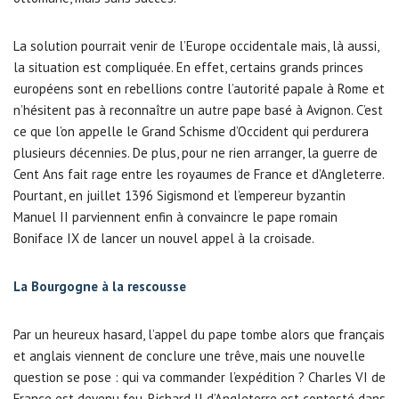
La solution pourrait venir de l’Europe occidentale mais, là aussi,
la situation est compliquée. En effet, certains grands princes
européens sont en rebellions contre l’autorité papale à Rome et
n’hésitent pas à reconnaître un autre pape basé à Avignon. C’est
ce que l’on appelle le Grand Schisme d’Occident qui perdurera
plusieurs décennies. De plus, pour ne rien arranger, la guerre de
Cent Ans fait rage entre les royaumes de France et d’Angleterre.
Pourtant, en juillet 1396 Sigismond et l’empereur byzantin
Manuel II parviennent enfin à convaincre le pape romain
Boniface IX de lancer un nouvel appel à la croisade.
La Bourgogne à la rescousse
Par un heureux hasard, l’appel du pape tombe alors que français
et anglais viennent de conclure une trêve, mais une nouvelle
question se pose : qui va commander l’expédition ? Charles VI de
France est devenu fou, Richard II d’Angleterre est contesté dans