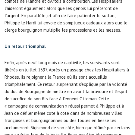
comtés de Flandre et d’Artois à contribution. Les Hospitaliers
l’aideront également alors que les génois lui prêteront de
l’argent. En parallèle, et afin de faire patienter le sultan,
Philippe le Hardi lui envoie de somptueux cadeaux alors que le
clergé bourguignon multiplie les processions et les messes.
Un retour triomphal
Enfin, après neuf long mois de captivité, les survivants sont
libérés en juillet 1397. Après un passage chez les Hospitaliers à
Rhodes, ils rejoignent la France où ils sont accueillis
triomphalement. Ce retour surprenant s’explique par la volonté
du duc de Bourgogne de mettre en avant la bravoure et l’esprit
de sacrifice de son fils face à l’ennemi Ottoman. Cette
« campagne de communication » réussi permet à Philippe et à
Jean de défiler même cote à cote dans de nombreuses villes
françaises et bourguignonnes ou des foules en liesse les
acclameront. Sigismond de son côté, bien que blâmé par certains
pour sa fuite lors de la bataille, finira par être élu empereur