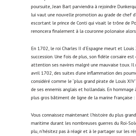
poursuite, Jean Bart parviendra à rejoindre Dunkerq
lui vaut une nouvelle promotion au grade de chef d
escortant le prince de Conti qui visait le trône de P
renoncera finalement à la couronne polonaise alors q
En 1702, le roi Charles II d’Espagne meurt et Louis 
succession. Une fois de plus, son fidèle corsaire es
attention ses navires malgré une mauvaise toux. Il
avril 1702, des suites d’une inflammation des poum
considéré comme le “plus grand pirate de Louis XIV
de ses ennemis anglais et hollandais. En hommage 
plus gros bâtiment de ligne de la marine française
Vous connaissez maintenant l’histoire du plus grand
maritime durant les nombreuses guerres du Roi-Solei
plu, n’hésitez pas à réagir et à le partager sur les r