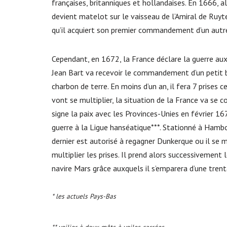
françaises, britanniques et hollandaises. En 1666, a
devient matelot sur le vaisseau de l’Amiral de Ruyte
qu’il acquiert son premier commandement d’un autre
Cependant, en 1672, la France déclare la guerre au
Jean Bart va recevoir le commandement d’un petit b
charbon de terre. En moins d’un an, il fera 7 prises c
vont se multiplier, la situation de la France va se co
signe la paix avec les Provinces-Unies en février 16
guerre à la Ligue hanséatique***. Stationné à Hambou
dernier est autorisé à regagner Dunkerque ou il se m
multiplier les prises. Il prend alors successiveme
navire Mars grâce auxquels il s’emparera d’une trent
* les actuels Pays-Bas
** voilier à deux mâts à voiles carrées