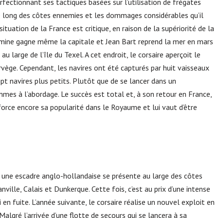
erfectionnant ses tactiques basées sur l’utilisation de frégates
le long des côtes ennemies et les dommages considérables qu’il
tuation de la France est critique, en raison de la supériorité de la
famine gagne même la capitale et Jean Bart reprend la mer en mars
au large de l’île du Texel. A cet endroit, le corsaire aperçoit le
rvège. Cependant, les navires ont été capturés par huit vaisseaux
pt navires plus petits. Plutôt que de se lancer dans un
ommes à l’abordage. Le succès est total et, à son retour en France,
enforce encore sa popularité dans le Royaume et lui vaut d’être
, une escadre anglo-hollandaise se présente au large des côtes
ville, Calais et Dunkerque. Cette fois, c’est au prix d’une intense
n fuite. L’année suivante, le corsaire réalise un nouvel exploit en
algré l’arrivée d’une flotte de secours qui se lancera à sa