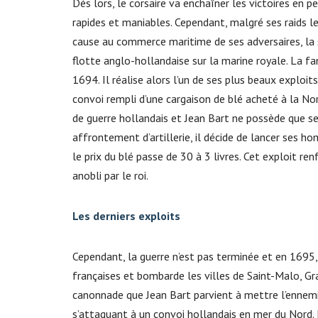
Dès lors, le corsaire va enchaîner les victoires en p
rapides et maniables. Cependant, malgré ses raids 
cause au commerce maritime de ses adversaires, la si
flotte anglo-hollandaise sur la marine royale. La 
1694. Il réalise alors l’un de ses plus beaux exploits 
convoi rempli d’une cargaison de blé acheté à la No
de guerre hollandais et Jean Bart ne possède que se
affrontement d’artillerie, il décide de lancer ses h
le prix du blé passe de 30 à 3 livres. Cet exploit r
anobli par le roi.
Les derniers exploits
Cependant, la guerre n’est pas terminée et en 1695
françaises et bombarde les villes de Saint-Malo, Gran
canonnade que Jean Bart parvient à mettre l’ennemi e
s’attaquant à un convoi hollandais en mer du Nord. M