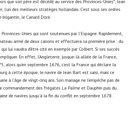
lors que son père est décédé au service des Provinces-Unies*, Jean
r, l’un des meilleurs stratèges hollandais. C’est sous ses ordres
 brigantin, le Canard Doré.
x Provinces-Unies qui sont soutenues par l’Espagne. Rapidement,
ateau armé de deux canons et effectuera sa première prise : du
e qui lui vaudra d’être cité en exemple par Colbert. Si ses succès
mpliquer. En effet, l’Angleterre, jusque-là alliée de la France,
75, alors qu’en septembre 1676, c’est la France qui déclare la
rg à cette époque, le navire de Jean Bart est saisi, mais ce
arie à l’âge de vingt-cinq ans. Son mariage ne l’empêche pas de
nt le commandement des frégates La Palme et Dauphin puis du
aine de navires jusqu’à la fin du conflit en septembre 1678.