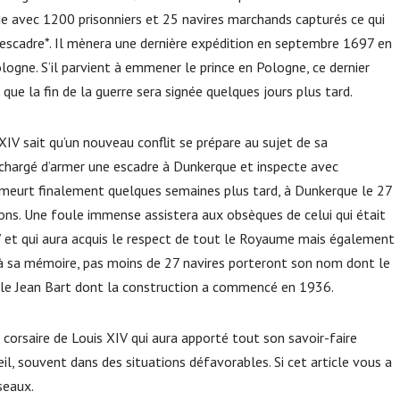
ue avec 1200 prisonniers et 25 navires marchands capturés ce qui
’escadre*. Il mènera une dernière expédition en septembre 1697 en
ologne. S’il parvient à emmener le prince en Pologne, ce dernier
ue la fin de la guerre sera signée quelques jours plus tard.
XIV sait qu’un nouveau conflit se prépare au sujet de sa
t chargé d’armer une escadre à Dunkerque et inspecte avec
 meurt finalement quelques semaines plus tard, à Dunkerque le 27
ons. Une foule immense assistera aux obsèques de celui qui était
” et qui aura acquis le respect de tout le Royaume mais également
à sa mémoire, pas moins de 27 navires porteront son nom dont le
 : le Jean Bart dont la construction a commencé en 1936.
 corsaire de Louis XIV qui aura apporté tout son savoir-faire
l, souvent dans des situations défavorables. Si cet article vous a
éseaux.