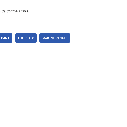
e de contre-amiral
N BART
LOUIS XIV
MARINE ROYALE