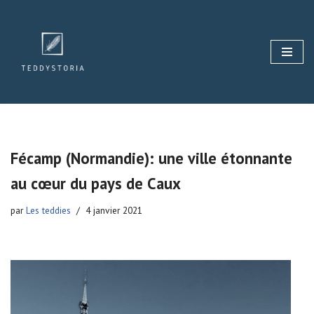
Aller
au
contenu
Fécamp (Normandie): une ville étonnante
au cœur du pays de Caux
par
Les teddies
4 janvier 2021