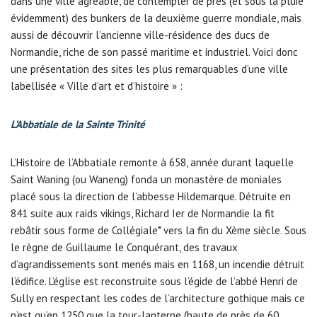
dans une ville agréable, de contempler de près (et sous la pluie
évidemment) des bunkers de la deuxième guerre mondiale, mais
aussi de découvrir l’ancienne ville-résidence des ducs de
Normandie, riche de son passé maritime et industriel. Voici donc
une présentation des sites les plus remarquables d’une ville
labellisée « Ville d’art et d’histoire » :
L’Abbatiale de la Sainte Trinité
L’Histoire de l’Abbatiale remonte à 658, année durant laquelle
Saint Waning (ou Waneng) fonda un monastère de moniales
placé sous la direction de l’abbesse Hildemarque. Détruite en
841 suite aux raids vikings, Richard Ier de Normandie la fit
rebâtir sous forme de Collégiale* vers la fin du Xème siècle. Sous
le règne de Guillaume le Conquérant, des travaux
d’agrandissements sont menés mais en 1168, un incendie détruit
l’édifice. L’église est reconstruite sous l’égide de l’abbé Henri de
Sully en respectant les codes de l’architecture gothique mais ce
n’est qu’en 1250 que la tour-lanterne (haute de près de 60