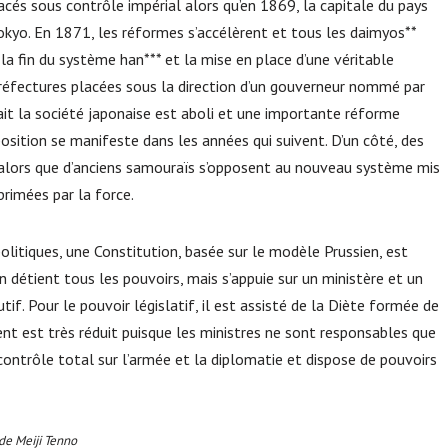
cés sous contrôle impérial alors qu’en 1869, la capitale du pays
okyo. En 1871, les réformes s’accélèrent et tous les daimyos**
la fin du système han*** et la mise en place d’une véritable
préfectures placées sous la direction d’un gouverneur nommé par
sait la société japonaise est aboli et une importante réforme
sition se manifeste dans les années qui suivent. D’un côté, des
lors que d’anciens samouraïs s’opposent au nouveau système mis
primées par la force.
litiques, une Constitution, basée sur le modèle Prussien, est
n détient tous les pouvoirs, mais s’appuie sur un ministère et un
tif. Pour le pouvoir législatif, il est assisté de la Diète formée de
nt est très réduit puisque les ministres ne sont responsables que
contrôle total sur l’armée et la diplomatie et dispose de pouvoirs
 de Meiji Tenno