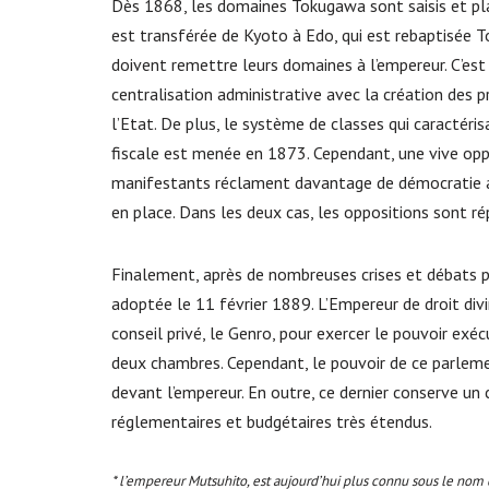
Dès 1868, les domaines Tokugawa sont saisis et pla
est transférée de Kyoto à Edo, qui est rebaptisée T
doivent remettre leurs domaines à l’empereur. C’est 
centralisation administrative avec la création des 
l’Etat. De plus, le système de classes qui caractéri
fiscale est menée en 1873. Cependant, une vive oppo
manifestants réclament davantage de démocratie a
en place. Dans les deux cas, les oppositions sont ré
Finalement, après de nombreuses crises et débats po
adoptée le 11 février 1889. L’Empereur de droit divi
conseil privé, le Genro, pour exercer le pouvoir exécu
deux chambres. Cependant, le pouvoir de ce parleme
devant l’empereur. En outre, ce dernier conserve un 
réglementaires et budgétaires très étendus.
* l’empereur Mutsuhito, est aujourd’hui plus connu sous le nom