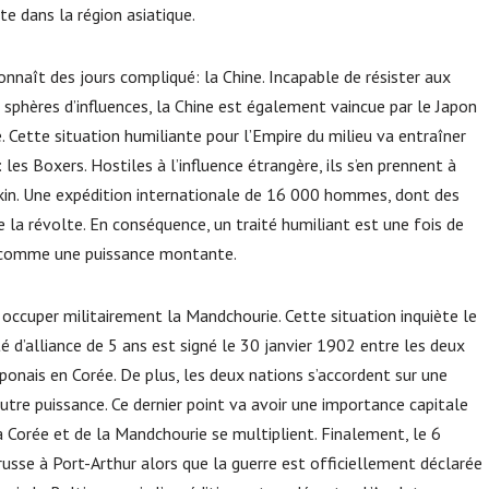
e dans la région asiatique.
connaît des jours compliqué: la Chine. Incapable de résister aux
 sphères d’influences, la Chine est également vaincue par le Japon
. Cette situation humiliante pour l’Empire du milieu va entraîner
es Boxers. Hostiles à l’influence étrangère, ils s’en prennent à
kin. Une expédition internationale de 16 000 hommes, dont des
 la révolte. En conséquence, un traité humiliant est une fois de
ît comme une puissance montante.
r occuper militairement la Mandchourie. Cette situation inquiète le
té d’alliance de 5 ans est signé le 30 janvier 1902 entre les deux
aponais en Corée. De plus, les deux nations s’accordent sur une
autre puissance. Ce dernier point va avoir une importance capitale
a Corée et de la Mandchourie se multiplient. Finalement, le 6
russe à Port-Arthur alors que la guerre est officiellement déclarée