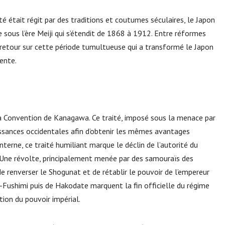
é était régit par des traditions et coutumes séculaires, le Japon
 sous l’ère Meiji qui s’étendit de 1868 à 1912. Entre réformes
, retour sur cette période tumultueuse qui a transformé le Japon
ente.
la Convention de Kanagawa. Ce traité, imposé sous la menace par
issances occidentales afin d’obtenir les mêmes avantages
terne, ce traité humiliant marque le déclin de l’autorité du
. Une révolte, principalement menée par des samouraïs des
 renverser le Shogunat et de rétablir le pouvoir de l’empereur
a-Fushimi puis de Hakodate marquent la fin officielle du régime
tion du pouvoir impérial.