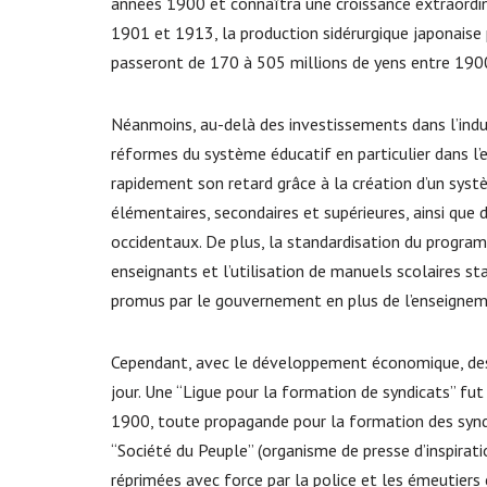
années 1900 et connaîtra une croissance extraordina
1901 et 1913, la production sidérurgique japonais
passeront de 170 à 505 millions de yens entre 19
Néanmoins, au-delà des investissements dans l’ind
réformes du système éducatif en particulier dans l’
rapidement son retard grâce à la création d’un syst
élémentaires, secondaires et supérieures, ainsi que d
occidentaux. De plus, la standardisation du program
enseignants et l’utilisation de manuels scolaires st
promus par le gouvernement en plus de l’enseigne
Cependant, avec le développement économique, des 
jour. Une “Ligue pour la formation de syndicats” f
1900, toute propagande pour la formation des syndi
“Société du Peuple” (organisme de presse d’inspirat
réprimées avec force par la police et les émeutiers