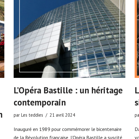
L’Opéra Bastille : un héritage
L
contemporain
s
n
par
Les teddies
21 avril 2024
p
Inauguré en 1989 pour commémorer le bicentenaire
Da
de la Révolution française, l’Opéra Bastille a suscité
vo