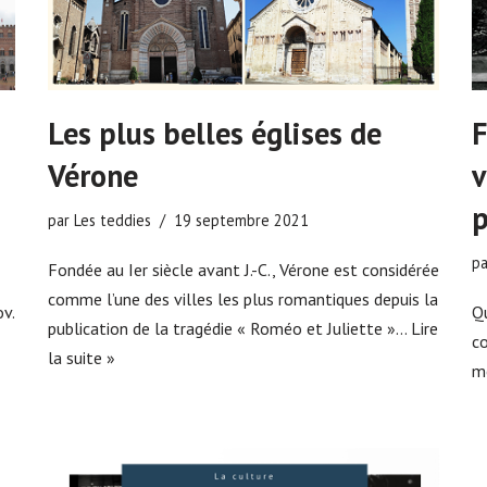
Les plus belles églises de
F
Vérone
v
p
par
Les teddies
19 septembre 2021
p
Fondée au Ier siècle avant J.-C., Vérone est considérée
comme l’une des villes les plus romantiques depuis la
v.
Q
publication de la tragédie « Roméo et Juliette »…
Lire
co
la suite »
m