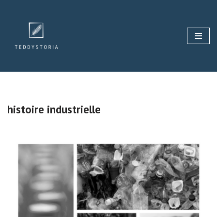
Aller
au
contenu
histoire industrielle