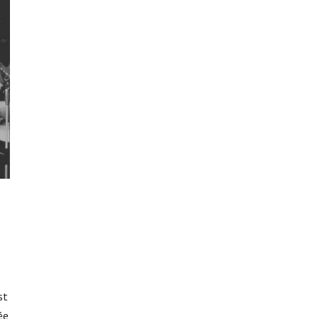
st
ée