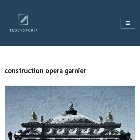
Aller
au
contenu
construction opera garnier